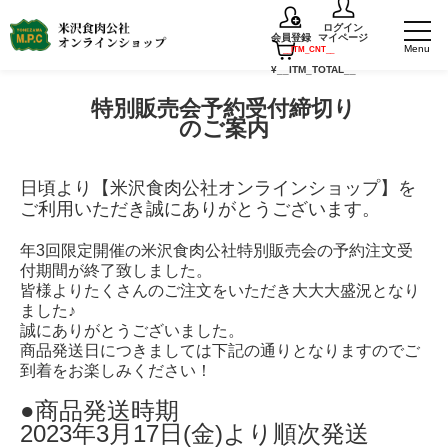
ログイン
会員登録
マイページ
TOP
お知らせ
特別販売会予約受付締切りのご案内
__ITM_CNT__
¥
__ITM_TOTAL__
特別販売会予約受付締切り
のご案内
日頃より【米沢食肉公社オンラインショップ】を
ご利用いただき誠にありがとうございます。
年3回限定開催の米沢食肉公社特別販売会の予約注文受
付期間が終了致しました。
皆様よりたくさんのご注文をいただき大大大盛況となり
ました♪
誠にありがとうございました。
商品発送日につきましては下記の通りとなりますのでご
到着をお楽しみください！
●商品発送時期
2023年3月17日(金)より順次発送