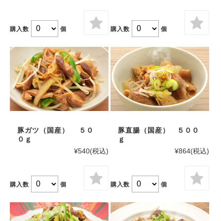
購入数
個
購入数
個
豚ガツ（国産） ５０
豚直腸（国産） ５００
０ｇ
ｇ
¥540
(税込)
¥864
(税込)
購入数
個
購入数
個