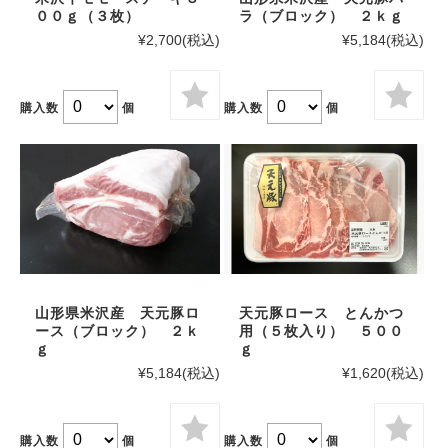
００ｇ（３枚）
ラ（ブロック） ２ｋｇ
¥2,700
(税込)
¥5,184
(税込)
購入数
個
購入数
個
山形県米沢産 天元豚ロ
天元豚ロース とんかつ
ース（ブロック） ２ｋ
用（５枚入り） ５００
ｇ
ｇ
¥5,184
(税込)
¥1,620
(税込)
購入数
個
購入数
個