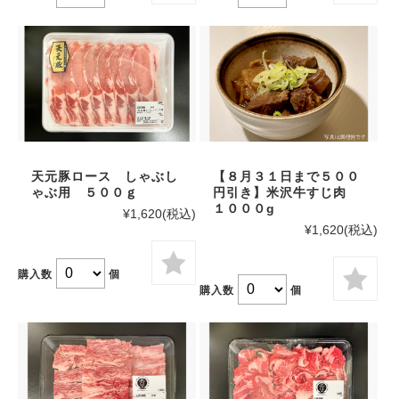
天元豚ロース しゃぶし
【８月３１日まで５００
ゃぶ用 ５００ｇ
円引き】米沢牛すじ肉
１０００g
¥1,620
(税込)
¥1,620
(税込)
購入数
個
購入数
個