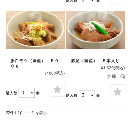
購入数
個
豚白モツ（国産） ５０
豚足（国産） ５本入り
０ｇ
¥1,620
(税込)
¥486
(税込)
在庫 1個
購入数
個
購入数
個
22件中1件～22件を表示