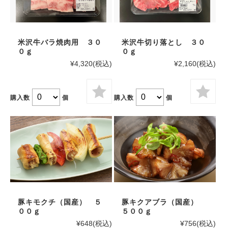
米沢牛バラ焼肉用 ３０
米沢牛切り落とし ３０
０ｇ
０ｇ
¥4,320
(税込)
¥2,160
(税込)
購入数
個
購入数
個
豚キモクチ（国産） ５
豚キクアブラ（国産）
００ｇ
５００ｇ
¥648
(税込)
¥756
(税込)