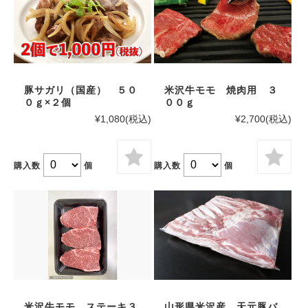
豚サガリ（国産） ５０
米沢牛モモ 焼肉用 ３
０ｇ×２個
００ｇ
¥1,080
(税込)
¥2,700
(税込)
購入数
個
購入数
個
米沢牛モモ ステーキ３
山形県米沢産 天元豚バ