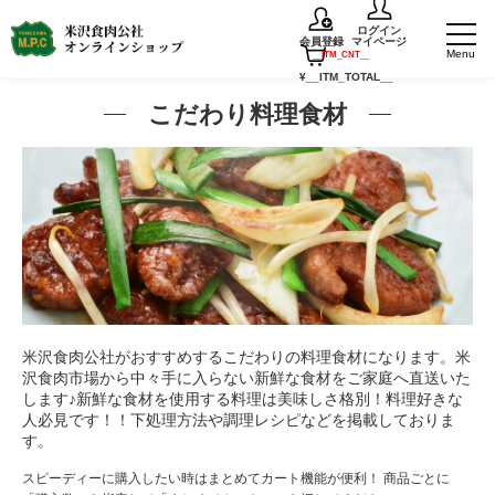
ログイン
会員登録
マイページ
TOP
目的から探す
こだわり料理食材
__ITM_CNT__
¥
__ITM_TOTAL__
こだわり料理食材
米沢食肉公社がおすすめするこだわりの料理食材になります。米
沢食肉市場から中々手に入らない新鮮な食材をご家庭へ直送いた
します♪新鮮な食材を使用する料理は美味しさ格別！料理好きな
人必見です！！下処理方法や調理レシピなどを掲載しておりま
す。
スピーディーに購入したい時はまとめてカート機能が便利！ 商品ごとに