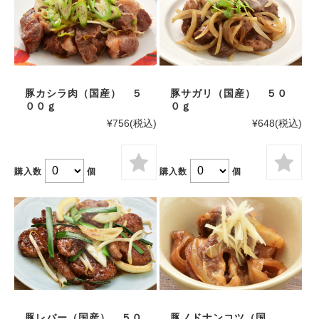
豚カシラ肉（国産） ５
豚サガリ（国産） ５０
００ｇ
０ｇ
¥756
(税込)
¥648
(税込)
購入数
個
購入数
個
豚レバー（国産） ５０
豚ノドナンコツ（国