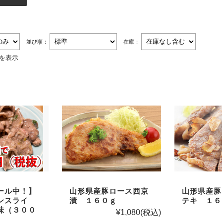
並び順：
在庫：
件を表示
山形県産豚
ール中！】
山形県産豚ロース西京
テキ １６
ンスライ
漬 １６０ｇ
味（３００
¥1,080
(税込)