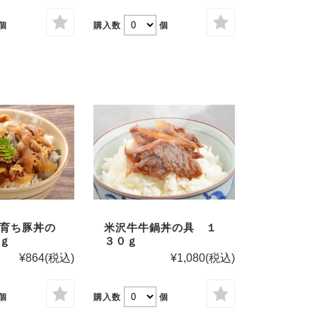
個
購入数
個
育ち豚丼の
米沢牛牛鍋丼の具 １
ｇ
３０ｇ
¥864
(税込)
¥1,080
(税込)
個
購入数
個