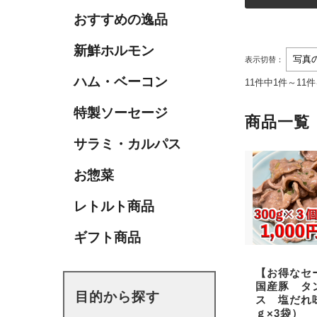
おすすめの逸品
新鮮ホルモン
表示切替：
ハム・ベーコン
11件中1件～11
特製ソーセージ
商品一覧
サラミ・カルパス
お惣菜
レトルト商品
ギフト商品
【お得なセ
国産豚 タ
目的から探す
ス 塩だれ
ｇ×3袋）