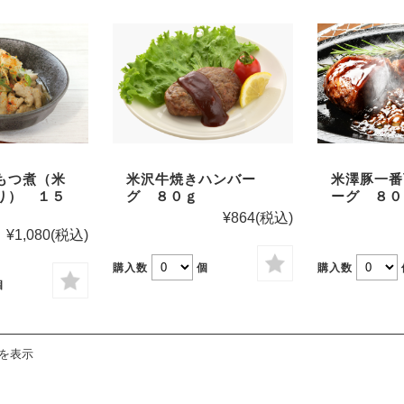
もつ煮（米
米沢牛焼きハンバー
米澤豚一番
り） １５
グ ８０ｇ
ーグ ８０
¥864
(税込)
¥1,080
(税込)
購入数
個
購入数
個
件を表示