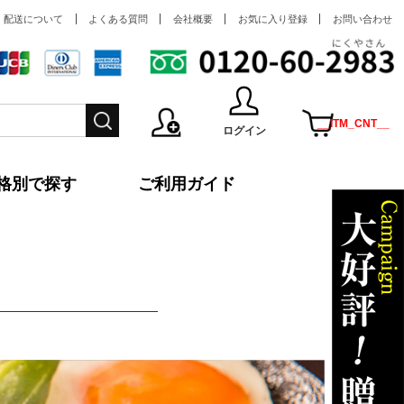
・配送について
よくある質問
会社概要
お気に入り登録
お問い合わせ
__ITM_CNT__
ログイン
会員登録
マイページ
¥
__ITM_TOTAL__
__MEMBER_LASTNAME____MEMBER_FIRSTNAME__様
格別で探す
ご利用ガイド
ログアウト